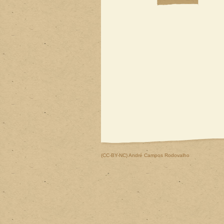
(CC-BY-NC)
André Campos Rodovalho