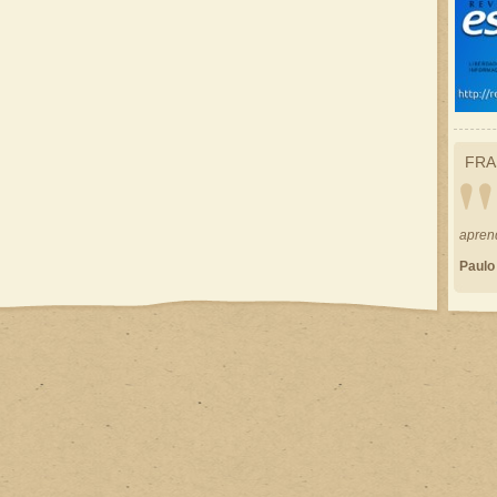
FRA
apren
Paulo